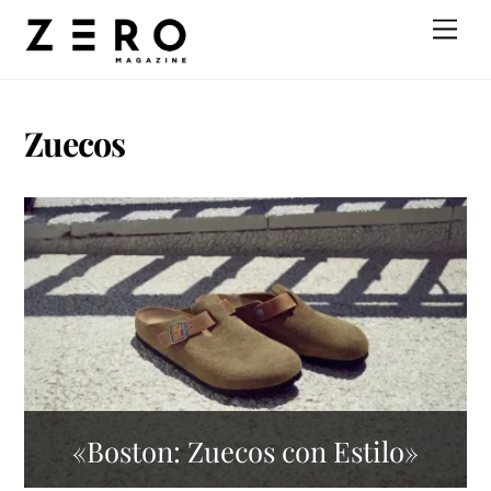
Skip
Men
to
content
Zuecos
«Boston: Zuecos con Estilo»