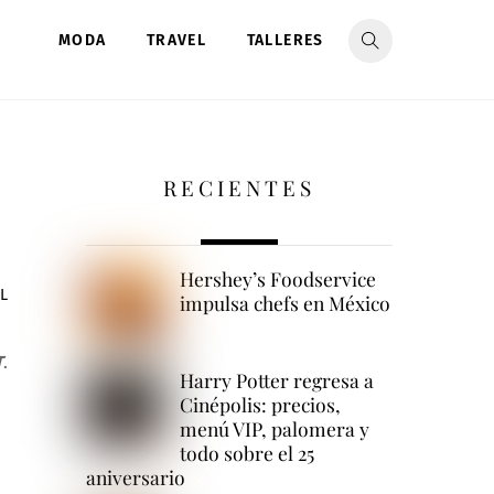
MODA
TRAVEL
TALLERES
RECIENTES
Hershey’s Foodservice
L
impulsa chefs en México
T
.
Harry Potter regresa a
Cinépolis: precios,
menú VIP, palomera y
todo sobre el 25
aniversario