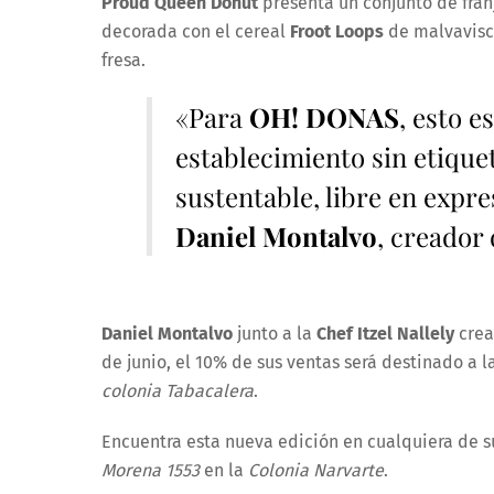
Proud Queen Donut
presenta un conjunto de fran
decorada con el cereal
Froot Loops
de malvavisco
fresa.
«Para
OH! DONAS
, esto e
establecimiento sin etique
sustentable, libre en expr
Daniel Montalvo
, creador
Daniel Montalvo
junto a la
Chef Itzel Nallely
crea
de junio, el 10% de sus ventas será destinado a 
colonia Tabacalera
.
Encuentra esta nueva edición en cualquiera de 
Morena 1553
en la
Colonia Narvarte
.