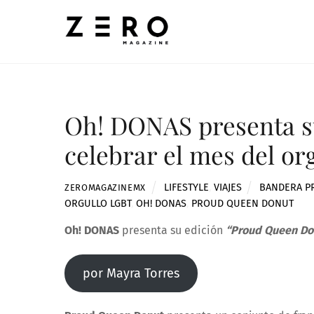
Skip
to
content
Oh! DONAS presenta su
celebrar el mes del or
LIFESTYLE
,
VIAJES
BANDERA P
ZEROMAGAZINEMX
ORGULLO LGBT
,
OH! DONAS
,
PROUD QUEEN DONUT
Oh! DONAS
presenta su edición
“Proud Queen Do
por Mayra Torres