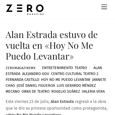
Skip
Men
to
content
Alan Estrada estuvo de
vuelta en «Hoy No Me
Puedo Levantar»
ENTRETENIMIENTO
,
TEATRO
ALAN
ZEROMAGAZINEMX
ESTRADA
,
ALEJANDRO GOU
,
CENTRO CULTURAL TEATRO 2
,
FERNANDA CASTILLO
,
HOY NO ME PUEDO LEVANTAR
,
JANNETE
CHAO
,
JOSÉ DANIEL FIGUEROA
,
LUIS GERARDO MÉNDEZ
,
MECANO
,
OBRA DE TEATRO
,
ROGELIO SUÁREZ
,
VALERIA VERA
Este viernes 23 de julio,
Alan Estrada
regresó a la obra
que le dio su primera oportunidad como protagonista,
«Hoy No Me Puedo Levantar»
.