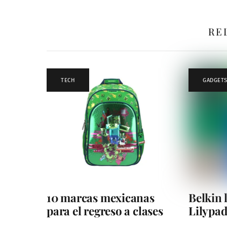
RE
TECH
GADGET
10 marcas mexicanas
Belkin 
para el regreso a clases
Lilypad