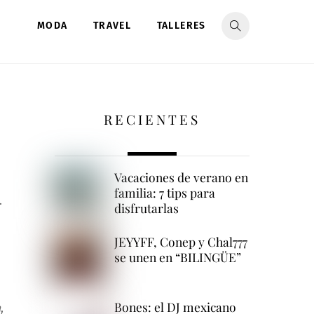
MODA
TRAVEL
TALLERES
RECIENTES
Vacaciones de verano en
familia: 7 tips para
.
disfrutarlas
JEYYFF, Conep y Chal777
se unen en “BILINGÜE”
Bones: el DJ mexicano
a
,