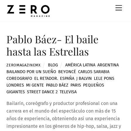
Skip
Men
to
content
Pablo Báez- El baile
hasta las Estrellas
BLOG
AMÉRICA LATINA
,
ARGENTINA
,
ZEROMAGAZINEMX
BAILANDO POR UN SUEÑO
,
BEYONCÉ
,
CARLOS SARABIA
,
COREOGRAFO
,
EL RETADOR.
,
ESPAÑA
,
J BALVIN
,
LELE PONS
,
LONDRES
,
MI GENTE
,
PABLO BÁEZ
,
PARIS
,
PEQUEÑOS
GIGANTES
,
STREET DANCE 2
,
TELEVISA
Bailarín, coreógrafo y productor profesional con una
carrera en el mundo del espectáculo con más de 15
años de experiencia, obteniendo así una experiencia
impresionante en los géneros de hip-hop, salsa, jazz y