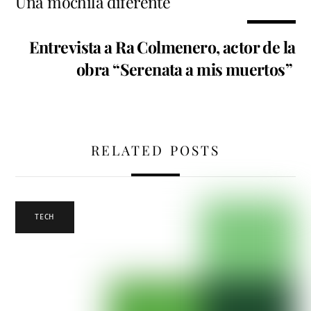
Una mochila diferente
Entrevista‌ ‌a‌ ‌Ra‌ ‌Colmenero,‌ ‌
actor‌ ‌de‌ ‌la‌
‌obra‌ ‌“Serenata‌ ‌a‌ ‌
mis‌ ‌muertos”‌
RELATED POSTS
TECH