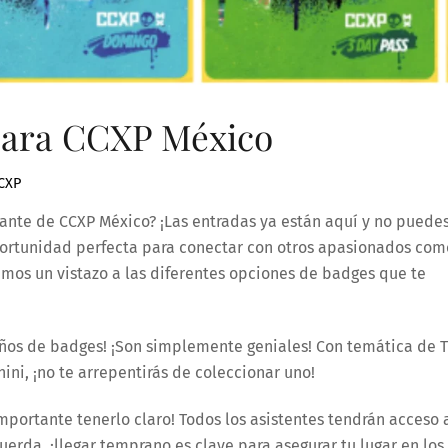
para CCXP México
CXP
nante de CCXP México? ¡Las entradas ya están aquí y no puede
 oportunidad perfecta para conectar con otros apasionados com
emos un vistazo a las diferentes opciones de badges que te
eños de badges! ¡Son simplemente geniales! Con temática de 
ni, ¡no te arrepentirás de coleccionar uno!
mportante tenerlo claro! Todos los asistentes tendrán acceso 
uerda, ¡llegar temprano es clave para asegurar tu lugar en los