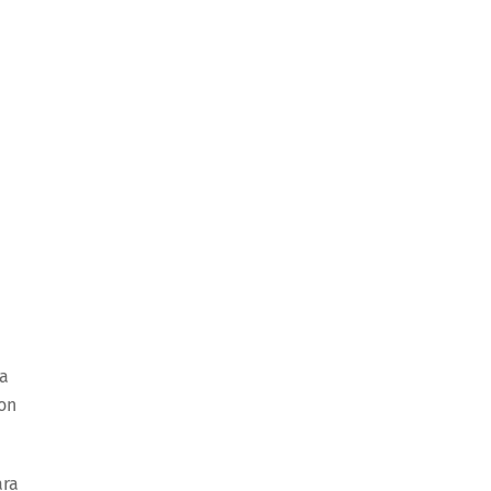
ra
son
ara