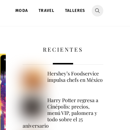
MODA
TRAVEL
TALLERES
RECIENTES
Hershey’s Foodservice
impulsa chefs en México
Harry Potter regresa a
Cinépolis: precios,
menú VIP, palomera y
todo sobre el 25
aniversario