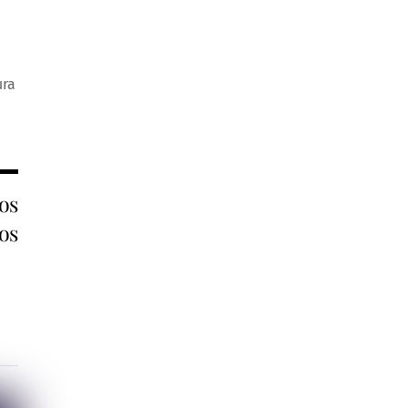
ura
os
os