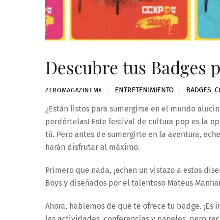
Descubre tus Badges 
ENTRETENIMIENTO
BADGES
,
C
ZEROMAGAZINEMX
¿Están listos para sumergirse en el mundo aluci
perdértelas! Este festival de cultura pop es la
tú. Pero antes de sumergirte en la aventura, ech
harán disfrutar al máximo.
Primero que nada, ¡echen un vistazo a estos dis
Boys y diseñados por el talentoso Mateus Manhani
Ahora, hablemos de qué te ofrece tu badge. ¡Es i
las actividades, conferencias y paneles, pero rec