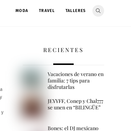
MODA
TRAVEL
TALLERES
RECIENTES
Vacaciones de verano en
familia: 7 tips para
disfrutarlas
la
y
JEYYFF, Conep y Chal777
se unen en “BILINGÜE”
 y
Bones: el DJ mexicano