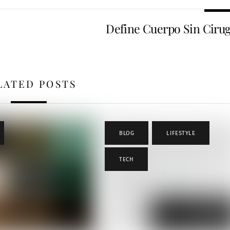
Define Cuerpo Sin Cirug
LATED POSTS
BLOG
,
LIFESTYLE
,
TECH