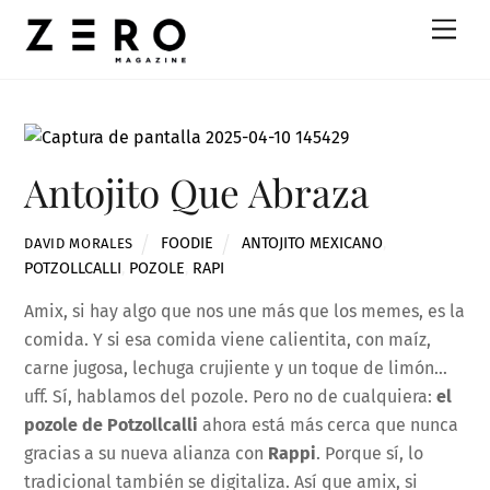
Skip
Men
to
content
Antojito Que Abraza
FOODIE
ANTOJITO MEXICANO
,
DAVID MORALES
POTZOLLCALLI
,
POZOLE
,
RAPI
Amix, si hay algo que nos une más que los memes, es la
comida. Y si esa comida viene calientita, con maíz,
carne jugosa, lechuga crujiente y un toque de limón…
uff. Sí, hablamos del pozole. Pero no de cualquiera:
el
pozole de Potzollcalli
ahora está más cerca que nunca
gracias a su nueva alianza con
Rappi
. Porque sí, lo
tradicional también se digitaliza. Así que amix, si