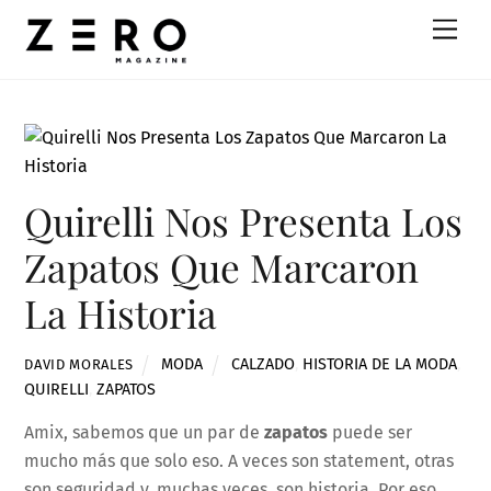
Skip
Men
to
content
Quirelli Nos Presenta Los
Zapatos Que Marcaron
La Historia
MODA
CALZADO
,
HISTORIA DE LA MODA
,
DAVID MORALES
QUIRELLI
,
ZAPATOS
Amix, sabemos que un par de
zapatos
puede ser
mucho más que solo eso. A veces son statement, otras
son seguridad y, muchas veces, son historia. Por eso