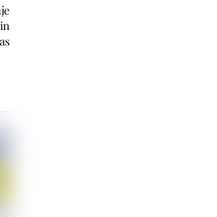
aje
in
as