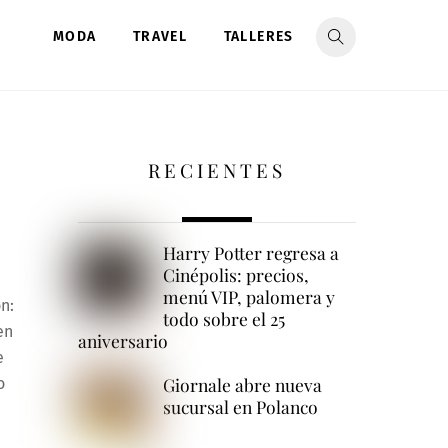
MODA
TRAVEL
TALLERES
RECIENTES
Harry Potter regresa a
Cinépolis: precios,
menú VIP, palomera y
n:
todo sobre el 25
en
aniversario
e
Giornale abre nueva
o
sucursal en Polanco