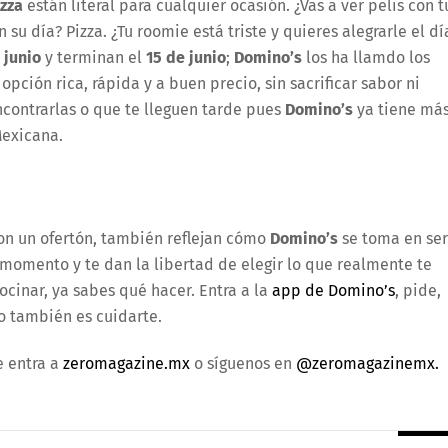
zza
están literal para cualquier ocasión. ¿Vas a ver pelis con t
su día? Pizza. ¿Tu roomie está triste y quieres alegrarle el dí
 junio
y terminan el
15 de junio
;
Domino’s
los ha llamdo los
opción rica, rápida y a buen precio, sin sacrificar sabor ni
contrarlas o que te lleguen tarde pues
Domino’s
ya tiene má
Mexicana.
on un ofertón, también reflejan cómo
Domino’s
se toma en ser
l momento y te dan la libertad de elegir lo que realmente te
ocinar, ya sabes qué hacer. Entra a la
app de Domino’s
, pide,
to también es cuidarte.
e entra a
zeromagazine.mx
o síguenos en
@zeromagazinemx.