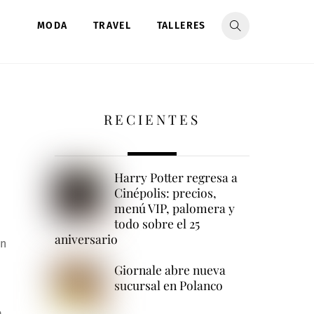
MODA
TRAVEL
TALLERES
RECIENTES
Harry Potter regresa a
Cinépolis: precios,
menú VIP, palomera y
todo sobre el 25
aniversario
un
Giornale abre nueva
sucursal en Polanco
e