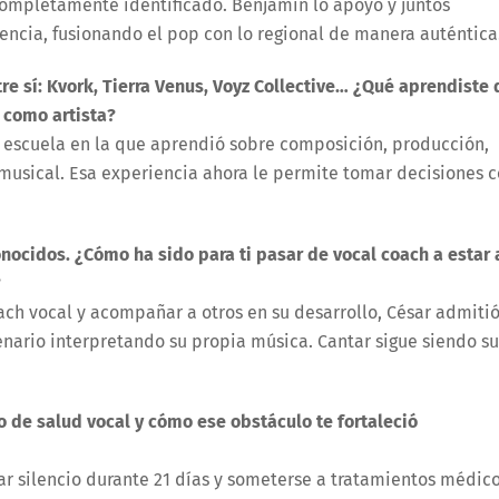
 completamente identificado. Benjamín lo apoyó y juntos
sencia, fusionando el pop con lo regional de manera auténtica
re sí:
Kvork
, Tierra Venus,
Voyz
Collective
… ¿Qué aprendiste 
 como artista?
 escuela en la que aprendió sobre composición, producción,
 musical. Esa experiencia ahora le permite tomar decisiones 
conocidos. ¿Cómo ha sido para ti pasar de vocal coach a estar 
?
ch vocal y acompañar a otros en su desarrollo, César admiti
enario interpretando su propia música. Cantar sigue siendo su
o de salud vocal y cómo ese obstáculo te fortaleció
dar silencio durante 21 días y someterse a tratamientos médico