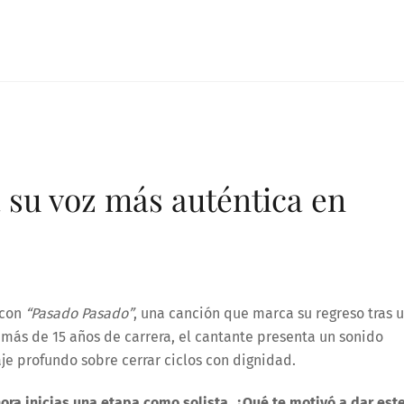
 su voz más auténtica en
 con
“Pasado
Pasado
”
, una canción que marca su regreso tras 
 más de 15 años de carrera, el cantante presenta un sonido
je profundo sobre cerrar ciclos con dignidad.
hora inicias una etapa como solista. ¿Qué te motivó a dar est