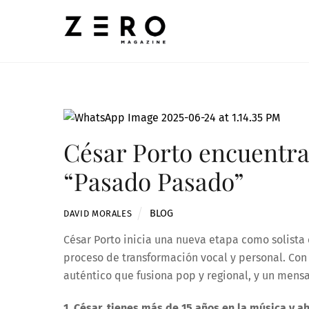
Skip
to
content
César Porto encuentra
“Pasado Pasado”
BLOG
DAVID MORALES
César Porto inicia una nueva etapa como solista
proceso de transformación vocal y personal. Con
auténtico que fusiona pop y regional, y un mensa
1. César, tienes más de 15 años en la música y a