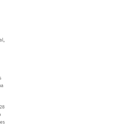
al,
s
na
 28
o
les