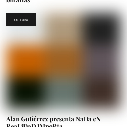
CULTURA
Alan Gutiérrez presenta NaDa eN
ReaLiDaD IMpoRta