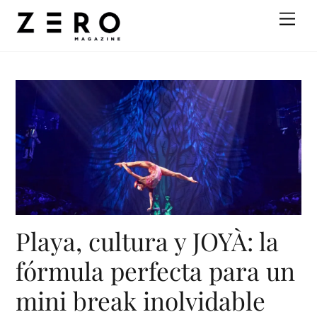
Skip
Men
to
content
Playa, cultura y JOYÀ: la
fórmula perfecta para un
mini break inolvidable