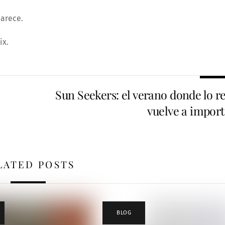
parece.
ix.
Sun Seekers: el verano donde lo re
vuelve a import
LATED POSTS
BLOG