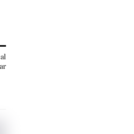
al
ar