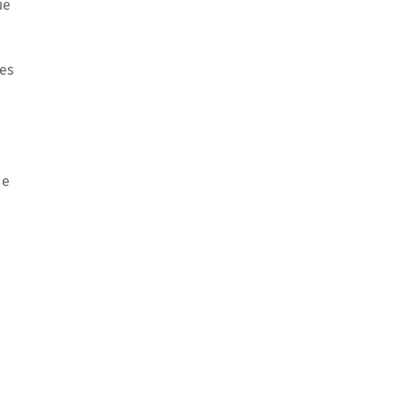
ue
es
de