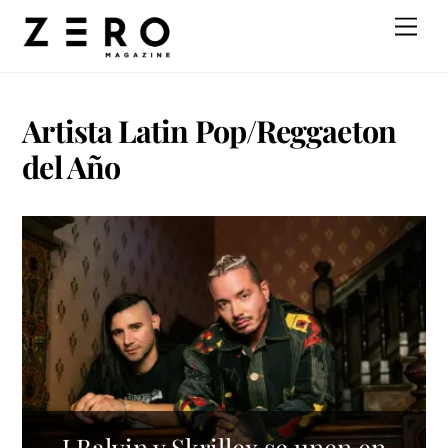
Skip
Men
to
content
Artista Latin Pop/Reggaeton
del Año
J Balvin y Skrillex se unen en