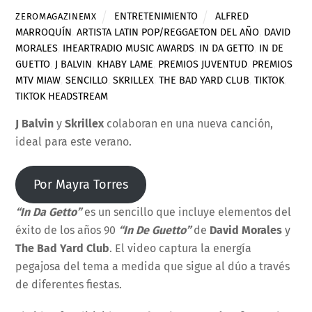
ENTRETENIMIENTO
ALFRED
ZEROMAGAZINEMX
MARROQUÍN
,
ARTISTA LATIN POP/REGGAETON DEL AÑO
,
DAVID
MORALES
,
IHEARTRADIO MUSIC AWARDS
,
IN DA GETTO
,
IN DE
GUETTO
,
J BALVIN
,
KHABY LAME
,
PREMIOS JUVENTUD
,
PREMIOS
MTV MIAW
,
SENCILLO
,
SKRILLEX
,
THE BAD YARD CLUB
,
TIKTOK
,
TIKTOK HEADSTREAM
J Balvin
y
Skrillex
colaboran en una nueva canción,
ideal para este verano.
Por Mayra Torres
“In Da Getto”
es un sencillo que incluye elementos del
éxito de los años 90
“In De Guetto”
de
David Morales
y
The Bad Yard Club
. El video captura la energía
pegajosa del tema a medida que sigue al dúo a través
de diferentes fiestas.