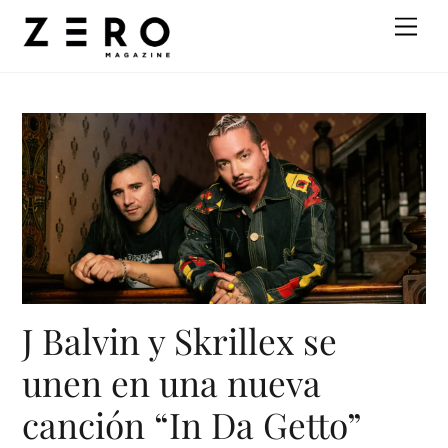
Skip
Men
to
content
J Balvin y Skrillex se
unen en una nueva
canción “In Da Getto”