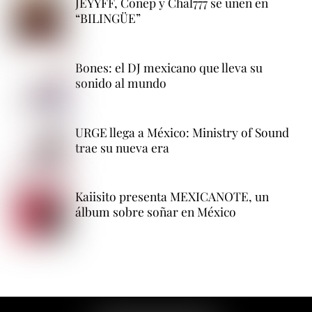
JEYYFF, Conep y Chal777 se unen en
“BILINGÜE”
Bones: el DJ mexicano que lleva su
sonido al mundo
URGE llega a México: Ministry of Sound
trae su nueva era
Kaiisito presenta MEXICANOTE, un
álbum sobre soñar en México