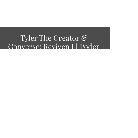
Tyler The Creator &
Converse: Reviven El Poder
De Su Historia