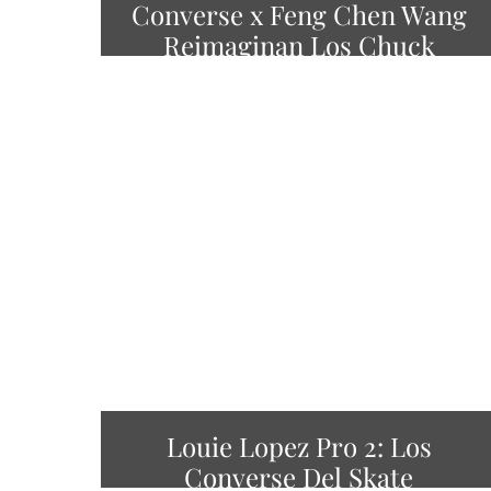
Converse x Feng Chen Wang
Reimaginan Los Chuck
Louie Lopez Pro 2: Los
Converse Del Skate