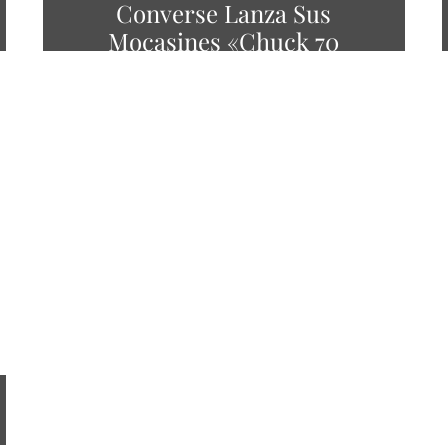
Converse Lanza Sus
Mocasines «Chuck 70
National»