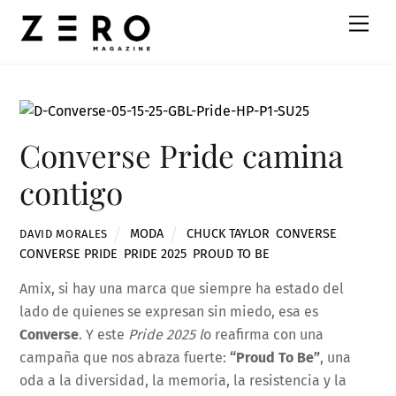
Skip
Men
to
content
Converse Pride camina
contigo
MODA
CHUCK TAYLOR
,
CONVERSE
,
DAVID MORALES
CONVERSE PRIDE
,
PRIDE 2025
,
PROUD TO BE
Amix, si hay una marca que siempre ha estado del
lado de quienes se expresan sin miedo, esa es
Converse
. Y este
Pride 2025 l
o reafirma con una
campaña que nos abraza fuerte:
“Proud To Be”
, una
oda a la diversidad, la memoria, la resistencia y la