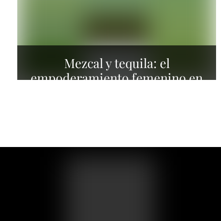
Mezcal y tequila: el
empoderamiento femenino en
las bebidas de 2024