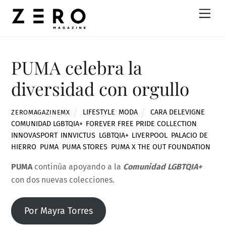
Skip
Men
to
content
PUMA celebra la
diversidad con orgullo
LIFESTYLE
,
MODA
CARA DELEVIGNE
,
ZEROMAGAZINEMX
COMUNIDAD LGBTQIA+
,
FOREVER FREE PRIDE COLLECTION
,
INNOVASPORT
,
INNVICTUS
,
LGBTQIA+
,
LIVERPOOL
,
PALACIO DE
HIERRO
,
PUMA
,
PUMA STORES
,
PUMA X THE OUT FOUNDATION
PUMA
continúa apoyando a la
Comunidad LGBTQIA+
con dos nuevas colecciones.
Por Mayra Torres