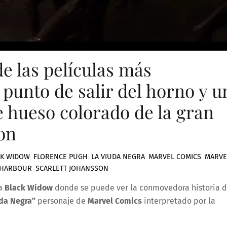
 las películas más
punto de salir del horno y u
de hueso colorado de la gran
son
CK WIDOW
,
FLORENCE PUGH
,
LA VIUDA NEGRA
,
MARVEL COMICS
,
MARVE
D HARBOUR
,
SCARLETT JOHANSSON
la
Black Widow
donde se puede ver la conmovedora historia 
da Negra”
personaje de
Marvel Comics
interpretado por la