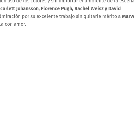
uen uso de los colores y sin importar el ambiente de la escen
carlett Johansson, Florence Pugh, Rachel Weisz y David
dmiración por su excelente trabajo sin quitarle mérito a
Marv
la con amor.