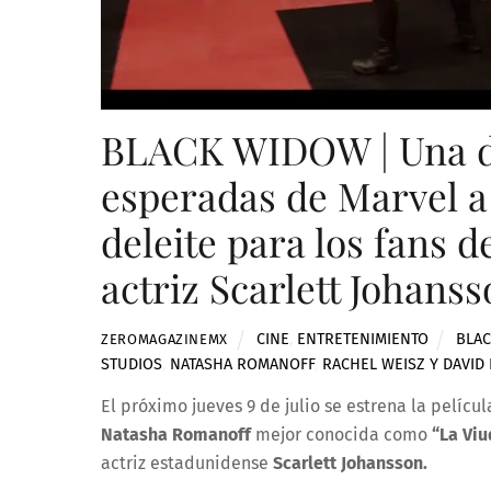
BLACK WIDOW | Una de
esperadas de Marvel a 
deleite para los fans 
actriz Scarlett Johans
CINE
,
ENTRETENIMIENTO
BLA
ZEROMAGAZINEMX
STUDIOS
,
NATASHA ROMANOFF
,
RACHEL WEISZ Y DAVI
El próximo jueves 9 de julio se estrena la pelícu
Natasha
Romanoff
mejor conocida como
“La Viu
actriz estadunidense
Scarlett Johansson.