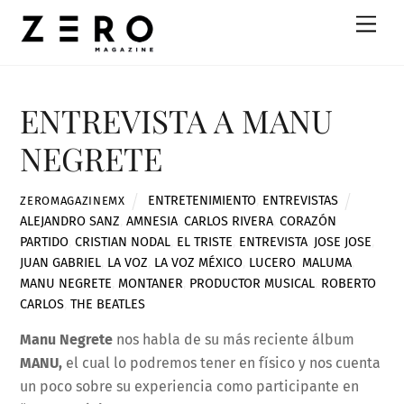
Skip
Men
to
content
ENTREVISTA A MANU
NEGRETE
ENTRETENIMIENTO
,
ENTREVISTAS
ZEROMAGAZINEMX
ALEJANDRO SANZ
,
AMNESIA
,
CARLOS RIVERA
,
CORAZÓN
PARTIDO
,
CRISTIAN NODAL
,
EL TRISTE
,
ENTREVISTA
,
JOSE JOSE
,
JUAN GABRIEL
,
LA VOZ
,
LA VOZ MÉXICO
,
LUCERO
,
MALUMA
,
MANU NEGRETE
,
MONTANER
,
PRODUCTOR MUSICAL
,
ROBERTO
CARLOS
,
THE BEATLES
Manu Negrete
nos habla de su más reciente álbum
MANU,
el cual lo podremos tener en físico y nos cuenta
un poco sobre su experiencia como participante en