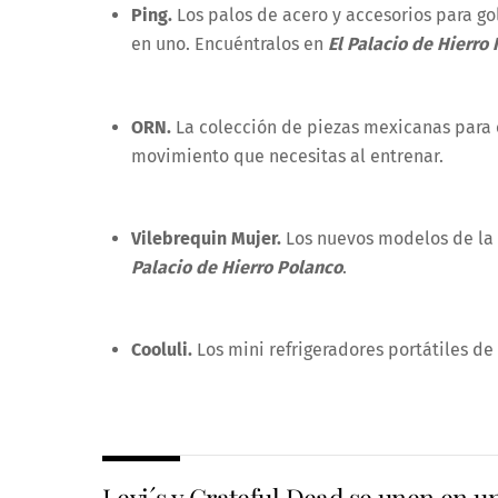
Ping.
Los palos de acero y accesorios para go
en uno. Encuéntralos en
El Palacio de Hierro
ORN.
La colección de piezas mexicanas para cu
movimiento que necesitas al entrenar.
Vilebrequin Mujer.
Los nuevos modelos de la 
Palacio de Hierro Polanco
.
Cooluli.
Los mini refrigeradores portátiles de
Levi´s y Grateful Dead se unen en u