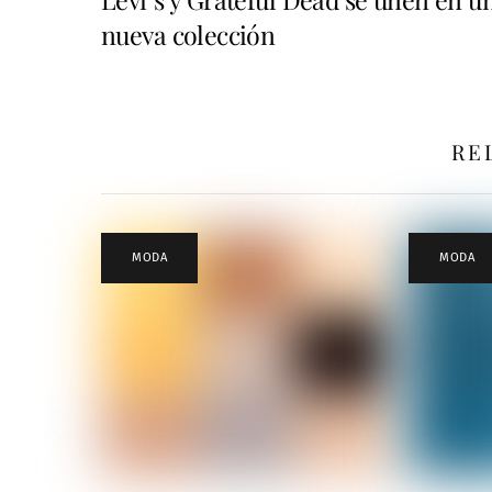
nueva colección
RE
MODA
MODA