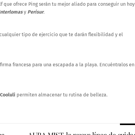
lf que ofrece Ping serán tu mejor aliado para conseguir un ho
 Interlomas
y
Perisur
.
alquier tipo de ejercicio que te darán flexibilidad y el
firma francesa para una escapada a la playa. Encuéntralos e
Cooluli
permiten almacenar tu rutina de belleza.
na
AURA MIST, la nueva línea de cuida