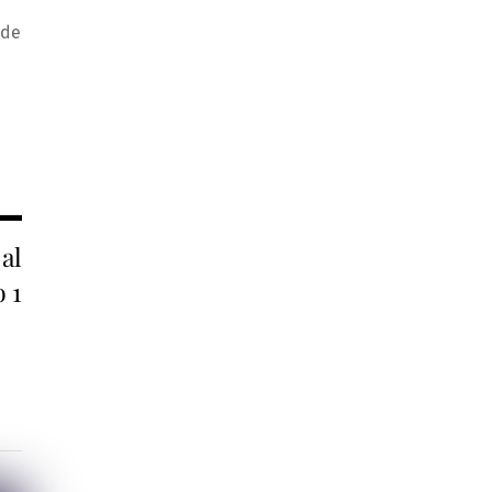
 de
al
 1