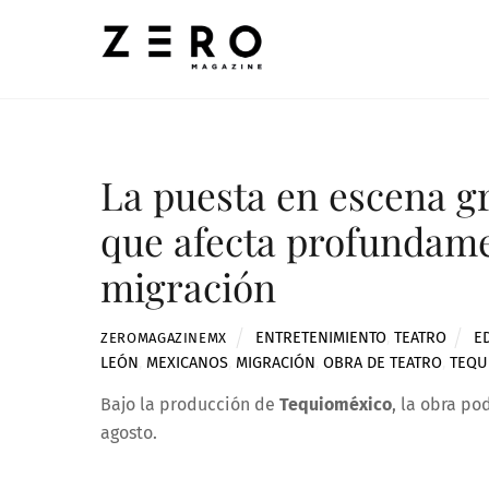
Skip
to
content
La puesta en escena g
que afecta profundame
migración
ENTRETENIMIENTO
,
TEATRO
E
ZEROMAGAZINEMX
LEÓN
,
MEXICANOS
,
MIGRACIÓN
,
OBRA DE TEATRO
,
TEQU
Bajo la producción de
Tequioméxico
, la obra po
agosto.