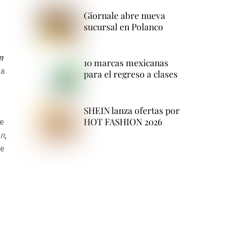
Giornale abre nueva
sucursal en Polanco
n
10 marcas mexicanas
la
para el regreso a clases
SHEIN lanza ofertas por
HOT FASHION 2026
e
an
,
te