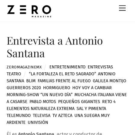
Skip
Men
to
content
Entrevista a Antonio
Santana
ENTRETENIMIENTO
,
ENTREVISTAS
,
ZEROMAGAZINEMX
TEATRO
“LA FORTALEZA EL RETO SAGRADO”
,
ANTONIO
SANTANA
,
BLIM
,
FAMILIAS FRENTE AL FUEGO
,
GALILEA MONTIJO
,
GUERREROS 2020
,
HORMIGUERO
,
HOY VOY A CAMBIAR
,
MORNING-SHOW “UN NUEVO DÍA”
,
MUCHACHA ITALIANA VIENE
A CASARSE
,
PABLO MOTOS
,
PEQUEÑOS GIGANTES
,
RETO 4
ELEMENTOS NATURALEZA EXTREMA
,
SAL Y PIMIENTA
,
TELEMUNDO
,
TELEVISA
,
TV AZTECA
,
UNA SUEGRA MUY
ARDIENTE
,
UNIVISIÓN
Él es
Antonio Santana
, actor y conductor de