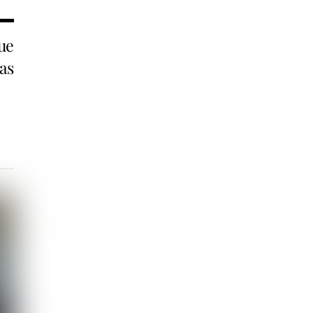
ue
ras