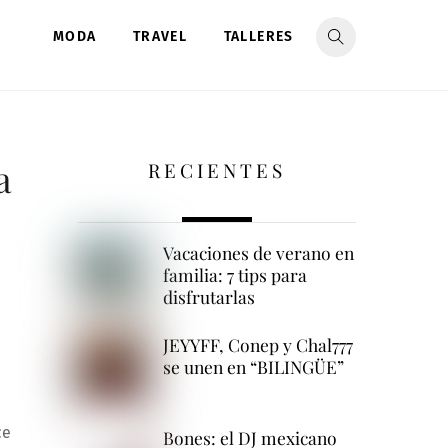
MODA
TRAVEL
TALLERES
a
RECIENTES
Vacaciones de verano en
familia: 7 tips para
disfrutarlas
JEYYFF, Conep y Chal777
se unen en “BILINGÜE”
ce
Bones: el DJ mexicano