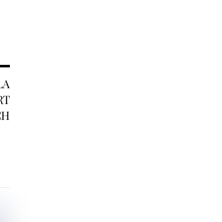
LA
RT
CH