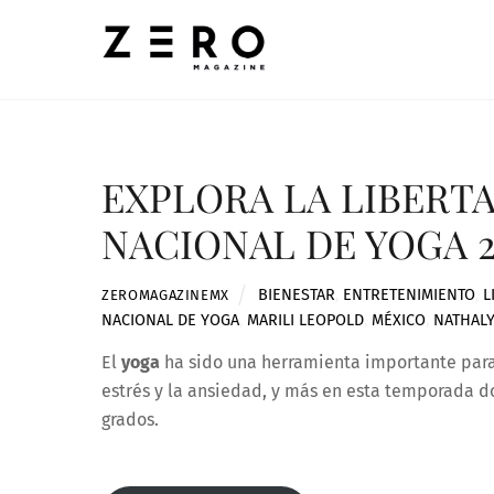
Skip
to
content
EXPLORA LA LIBERT
NACIONAL DE YOGA 2
BIENESTAR
,
ENTRETENIMIENTO
,
L
ZEROMAGAZINEMX
NACIONAL DE YOGA
,
MARILI LEOPOLD
,
MÉXICO
,
NATHAL
El
yoga
ha sido una herramienta importante para
estrés y la ansiedad, y más en esta temporada do
grados.