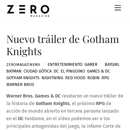
Skip
Men
to
content
Nuevo tráiler de Gotham
Knights
ENTRETENIMIENTO
,
GAMER
BATGIRL
,
ZEROMAGAZINEMX
BATMAN
,
CIUDAD GÓTICA
,
DC
,
EL PINGÜINO
,
GAMES & DC
,
GOTHAM KNIGHTS
,
NIGHTWING
,
RED HOOD
,
ROBIN
,
RPG
,
WARNER BROS
Warner Bros.
Games & DC
revelaron un nuevo tráiler de
la historia de
Gotham Knights
, el próximo
RPG
de
acción de mundo abierto en tercera persona lanzado
en el
DC
FanDome, en el video podemos ver a los
principales antagonistas del juego, la infame Corte de