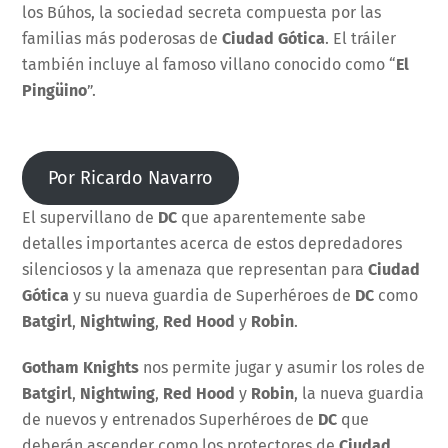
los Búhos, la sociedad secreta compuesta por las
familias más poderosas de
Ciudad Gótica
. El tráiler
también incluye al famoso villano conocido como “
El
Pingüino
”.
Por Ricardo Navarro
El supervillano de
DC
que aparentemente sabe
detalles importantes acerca de estos depredadores
silenciosos y la amenaza que representan para
Ciudad
Gótica
y su nueva guardia de Superhéroes de
DC
como
Batgirl
,
Nightwing
,
Red Hood
y
Robin
.
Gotham Knights
nos permite jugar y asumir los roles de
Batgirl
,
Nightwing
,
Red Hood
y
Robin
, la nueva guardia
de nuevos y entrenados Superhéroes de
DC
que
deberán ascender como los protectores de
Ciudad