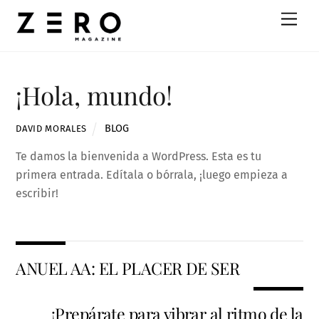
Skip
Men
to
content
¡Hola, mundo!
BLOG
DAVID MORALES
Te damos la bienvenida a WordPress. Esta es tu
primera entrada. Edítala o bórrala, ¡luego empieza a
escribir!
ANUEL AA: EL PLACER DE SER
¡Prepárate para vibrar al ritmo de la