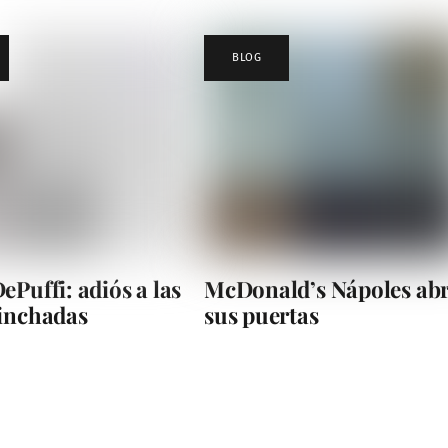
BLOG
ePuffi: adiós a las
McDonald’s Nápoles ab
hinchadas
sus puertas