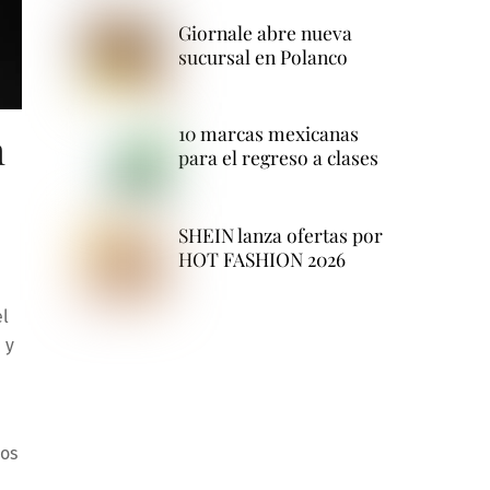
Giornale abre nueva
sucursal en Polanco
10 marcas mexicanas
n
para el regreso a clases
SHEIN lanza ofertas por
HOT FASHION 2026
el
 y
n
tos