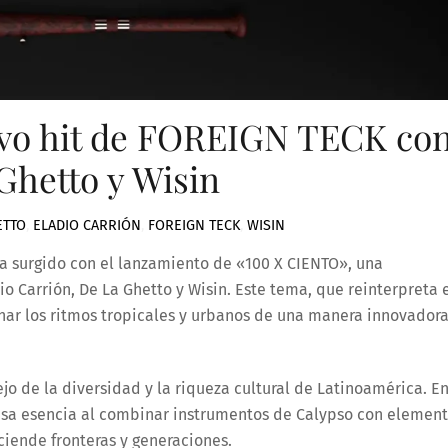
evo hit de FOREIGN TECK co
Ghetto y Wisin
ETTO
,
ELADIO CARRIÓN
,
FOREIGN TECK
,
WISIN
a surgido con el lanzamiento de «100 X CIENTO», una
 Carrión, De La Ghetto y Wisin. Este tema, que reinterpreta 
onar los ritmos tropicales y urbanos de una manera innovadora
ejo de la diversidad y la riqueza cultural de Latinoamérica. E
esa esencia al combinar instrumentos de Calypso con elemen
iende fronteras y generaciones.