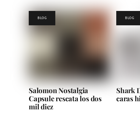
BLOG
BLOG
Salomon Nostalgia
Shark D
Capsule rescata los dos
caras 
mil diez