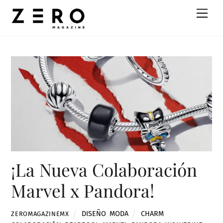
Skip
Men
to
content
¡La Nueva Colaboración
Marvel x Pandora!
DISEÑO
,
MODA
CHARM
,
ZEROMAGAZINEMX