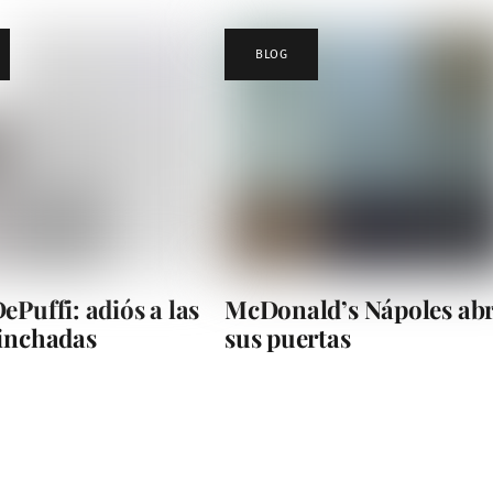
BLOG
ePuffi: adiós a las
McDonald’s Nápoles ab
hinchadas
sus puertas