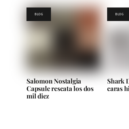
BLOG
BLOG
Salomon Nostalgia
Shark D
Capsule rescata los dos
caras 
mil diez