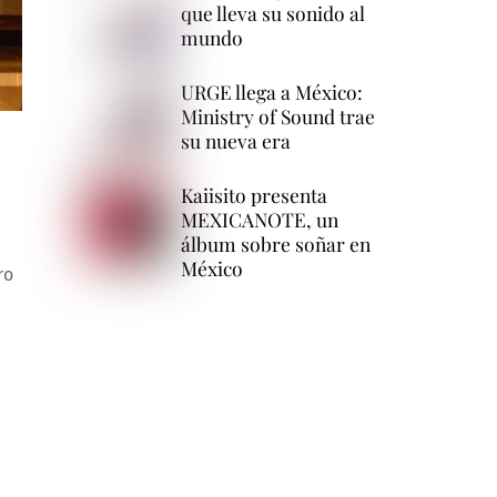
que lleva su sonido al
mundo
URGE llega a México:
Ministry of Sound trae
su nueva era
Kaiisito presenta
MEXICANOTE, un
álbum sobre soñar en
México
ro