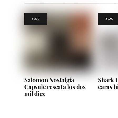
BLOG
BLOG
Salomon Nostalgia
Shark D
Capsule rescata los dos
caras 
mil diez