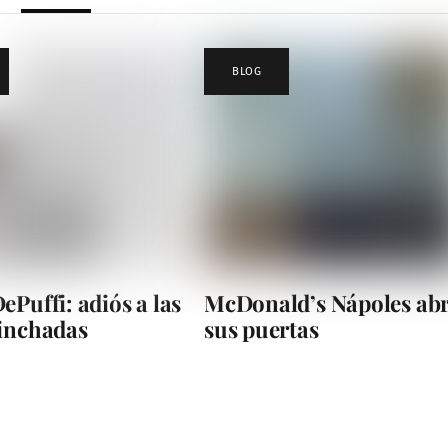
BLOG
ePuffi: adiós a las
McDonald’s Nápoles ab
hinchadas
sus puertas