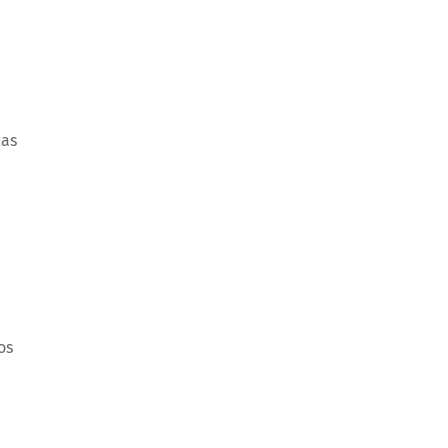
las
os