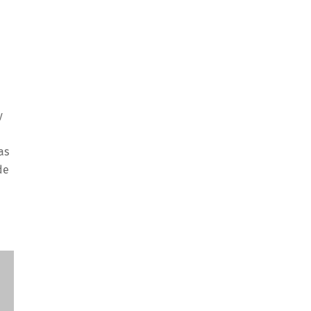
y
as
de