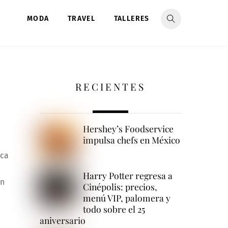
MODA
TRAVEL
TALLERES
RECIENTES
Hershey’s Foodservice
impulsa chefs en México
rca
Harry Potter regresa a
on
Cinépolis: precios,
menú VIP, palomera y
todo sobre el 25
aniversario