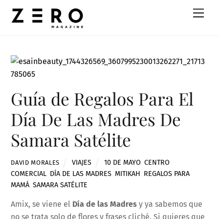
Skip
Men
to
content
Guía de Regalos Para El
Día De Las Madres De
Samara Satélite
VIAJES
10 DE MAYO
,
CENTRO
DAVID MORALES
COMERCIAL
,
DÍA DE LAS MADRES
,
MITIKAH
,
REGALOS PARA
MAMÁ
,
SAMARA SATÉLITE
Amix, se viene el
Día de las Madres
y ya sabemos que
no se trata solo de flores y frases cliché. Si quieres que