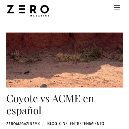
Skip
Men
to
content
Coyote vs ACME en
español
BLOG
,
CINE
,
ENTRETENIMIENTO
ZEROMAGAZINEMX