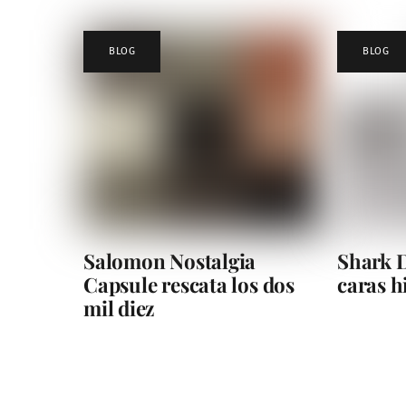
BLOG
BLOG
Salomon Nostalgia
Shark D
Capsule rescata los dos
caras 
mil diez