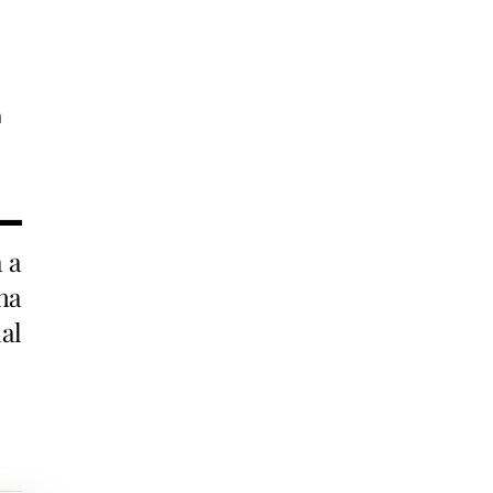
n
a a
na
al