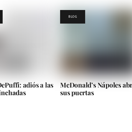
BLOG
ePuffi: adiós a las
McDonald’s Nápoles ab
hinchadas
sus puertas