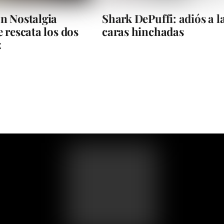
n Nostalgia
Shark DePuffi: adiós a l
 rescata los dos
caras hinchadas
z