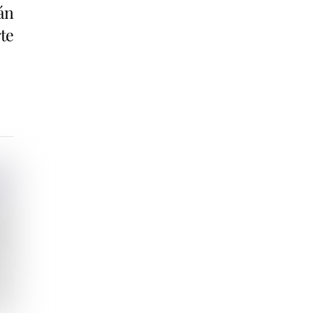
án
te