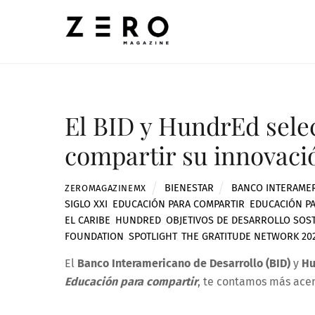
Skip
to
content
El BID y HundrEd sele
compartir su innovaci
BIENESTAR
BANCO INTERAMER
ZEROMAGAZINEMX
SIGLO XXI
,
EDUCACIÓN PARA COMPARTIR
,
EDUCACIÓN PA
EL CARIBE
,
HUNDRED
,
OBJETIVOS DE DESARROLLO SOST
FOUNDATION
,
SPOTLIGHT
,
THE GRATITUDE NETWORK 20
El
Banco Interamericano de Desarrollo (BID)
y
H
Educación para compartir
, te contamos más acer