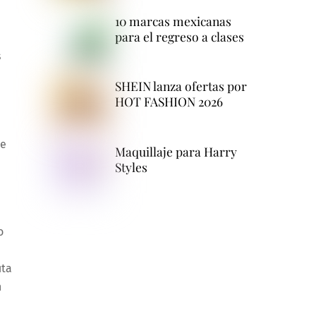
10 marcas mexicanas
para el regreso a clases
s
SHEIN lanza ofertas por
HOT FASHION 2026
de
Maquillaje para Harry
Styles
o
a
uta
n