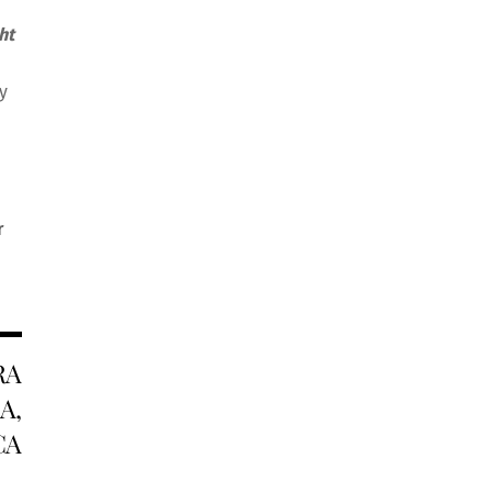
ht
y
r
RA
A,
CA