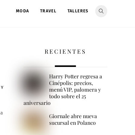
MODA
TRAVEL
TALLERES
RECIENTES
Harry Potter regresa a
Cinépolis: precios,
 Y
menú VIP, palomera y
todo sobre el 25
aniversario
da
Giornale abre nueva
sucursal en Polanco