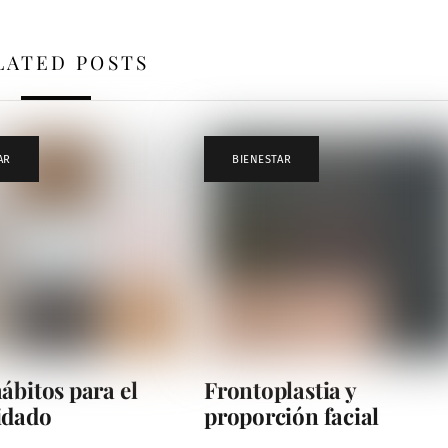
LATED POSTS
AR
BIENESTAR
ábitos para el
Frontoplastia y
idado
proporción facial