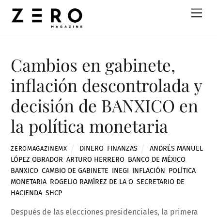
Skip
Men
to
content
Cambios en gabinete,
inflación descontrolada y
decisión de BANXICO en
la política monetaria
DINERO
,
FINANZAS
ANDRÉS MANUEL
ZEROMAGAZINEMX
LÓPEZ OBRADOR
,
ARTURO HERRERO
,
BANCO DE MÉXICO
,
BANXICO
,
CAMBIO DE GABINETE
,
INEGI
,
INFLACIÓN
,
POLÍTICA
MONETARIA
,
ROGELIO RAMÍREZ DE LA O
,
SECRETARIO DE
HACIENDA
,
SHCP
Después de las elecciones presidenciales, la primera