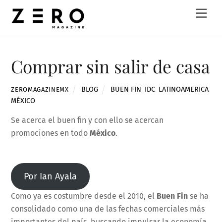
Skip
Men
to
content
Comprar sin salir de casa
BLOG
BUEN FIN
,
IDC
,
LATINOAMERICA
,
ZEROMAGAZINEMX
MÉXICO
Se acerca el buen fin y con ello se acercan
promociones en todo
México
.
Por Ian Ayala
Como ya es costumbre desde el 2010, el
Buen Fin
se ha
consolidado como una de las fechas comerciales más
importantes del país, buscando impulsar la economía,