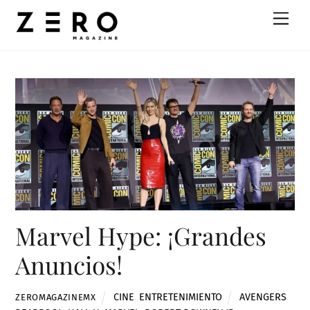
Skip
Men
to
content
Marvel Hype: ¡Grandes
Anuncios!
CINE
,
ENTRETENIMIENTO
AVENGERS
,
ZEROMAGAZINEMX