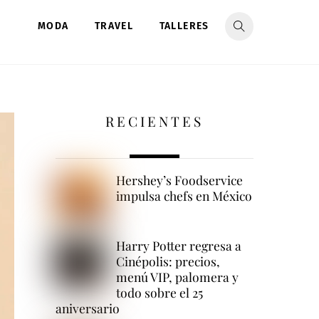
MODA
TRAVEL
TALLERES
RECIENTES
Hershey’s Foodservice
impulsa chefs en México
Harry Potter regresa a
Cinépolis: precios,
menú VIP, palomera y
todo sobre el 25
aniversario