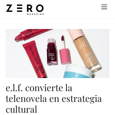
Skip
Men
to
content
e.l.f. convierte la
telenovela en estrategia
cultural