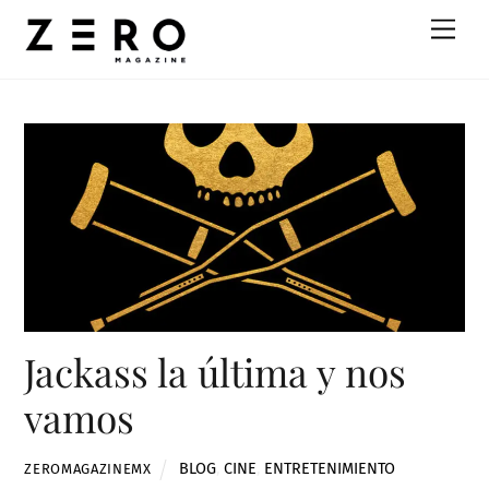
Skip
Men
to
content
Jackass la última y nos
vamos
BLOG
,
CINE
,
ENTRETENIMIENTO
ZEROMAGAZINEMX