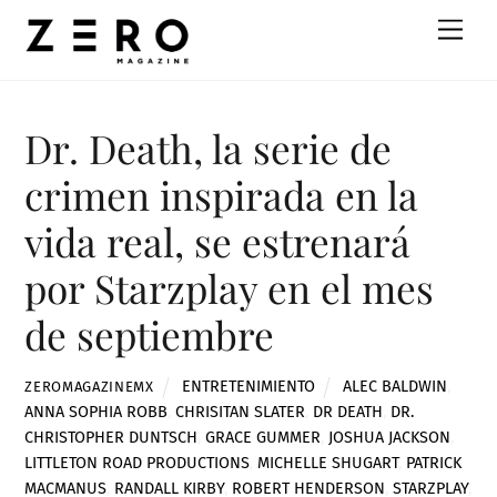
Skip
Men
to
content
Dr. Death, la serie de
crimen inspirada en la
vida real, se estrenará
por Starzplay en el mes
de septiembre
ENTRETENIMIENTO
ALEC BALDWIN
,
ZEROMAGAZINEMX
ANNA SOPHIA ROBB
,
CHRISITAN SLATER
,
DR DEATH
,
DR.
CHRISTOPHER DUNTSCH
,
GRACE GUMMER
,
JOSHUA JACKSON
,
LITTLETON ROAD PRODUCTIONS
,
MICHELLE SHUGART
,
PATRICK
MACMANUS
,
RANDALL KIRBY
,
ROBERT HENDERSON
,
STARZPLAY
,